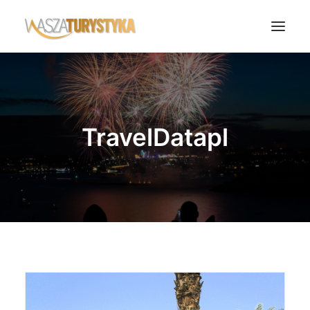
Księga wspomnień
Biura podróży
TravelDatapl
Transport
Noclegi
Polska
Świat
Podcasty
Rok Kobiet
Wasze Podróże