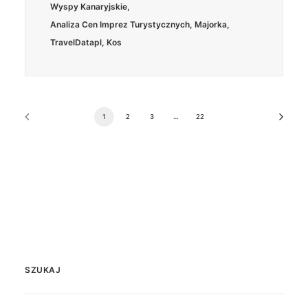
Wyspy Kanaryjskie
,
Analiza Cen Imprez Turystycznych
,
Majorka
,
TravelDatapl
,
Kos
1
2
3
…
22
SZUKAJ