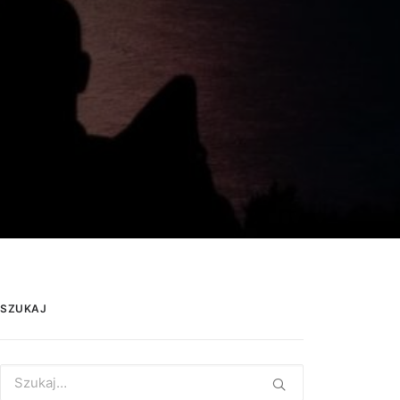
SZUKAJ
Search
for: