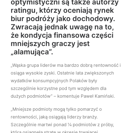
optymistyczni są także autorzy
ratingu, którzy oceniają rynek
biur podróży jako dochodowy.
Zwracają jednak uwagę na to,
że kondycja finansowa części
mniejszych graczy jest
„alamująca”.
„Wąska grupa liderów ma bardzo dobrą rentowność i
osiąga wysokie zyski. Ostatnie lata zwiększonych
wydatków konsumpcyjnych Polaków były
szczególnie korzystne pod tym względem dla
dużych podmiotów” – komentuje Paweł Kamiński.
„Mniejsze podmioty mogą tylko pomarzyć o
rentowności, jaką osiągają liderzy branży.
Szczególnie martwi ponad ¼ podmiotów z próby,
która osiągnęła stratę w okresie trwającej