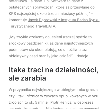
notariusza – a dane Tipi Software to dane z
ostatecznych sprawozdań, które są przesyłane do
KRS najczęściej około trzech miesięcy później” –
komentuje
Jacek Dąbrowski z Instytutu Badań Rynku
Turystycznego TravelDATA
.
„My zwykle czekamy do jesieni (raczej będzie to
środkowy październik), aż dane najistotniejszych
podmiotów się ukompletują, co umożliwia też
obiektywny osąd branży jako całości” – dodaje.
Itaka traci na działalności,
ale zarabia
W przypadku największego w ubiegłym roku gracza,
czyli Itaki, różnica w zyskach opublikowanych w obu
źródłach to ok. 5 mln zł.
Piotr Henicz, wiceprezes
zarządu
, komentuje: „Nie jestem zdziwiony pewnymi