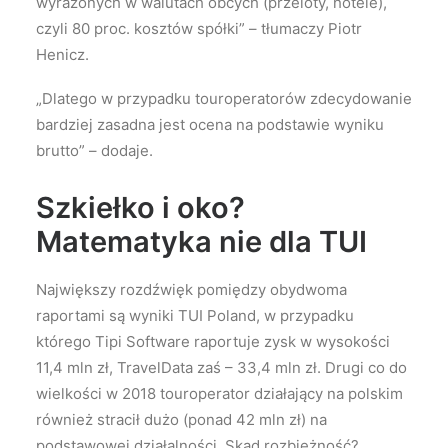
wyrażonych w walutach obcych (przeloty, hotele),
czyli 80 proc. kosztów spółki” – tłumaczy Piotr
Henicz.
„Dlatego w przypadku touroperatorów zdecydowanie
bardziej zasadna jest ocena na podstawie wyniku
brutto” – dodaje.
Szkiełko i oko?
Matematyka nie dla TUI
Największy rozdźwięk pomiędzy obydwoma
raportami są wyniki TUI Poland, w przypadku
którego Tipi Software raportuje zysk w wysokości
11,4 mln zł, TravelData zaś – 33,4 mln zł. Drugi co do
wielkości w 2018 touroperator działający na polskim
również stracił dużo (ponad 42 mln zł) na
podstawowej działalności. Skąd rozbieżność?