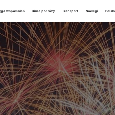
ęga wspomnień
Biura podróży
Transport
Noclegi
Polsk