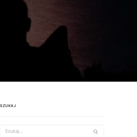
SZUKAJ
Search
for: