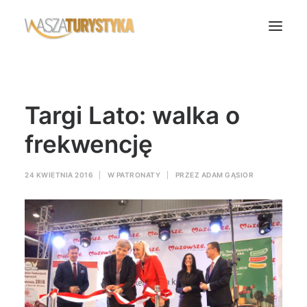
Księga wspomnień
Targi Lato: walka o
Biura podróży
Transport
frekwencję
Noclegi
24 KWIETNIA 2016
|
W
PATRONATY
|
PRZEZ
ADAM GĄSIOR
Polska
Świat
Podcasty
Rok Kobiet
Wasze Podróże