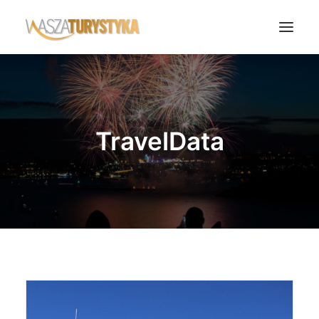
Księga wspomnień
Biura podróży
TravelData
Transport
Noclegi
Polska
Świat
Podcasty
Rok Kobiet
Wasze Podróże