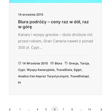
14 września 2015
Biura podróży – ceny raz w dół, raz
w górę
Kanary i wyspy greckie – dużo droższe niż
przed rokiem, Gran Canaria nawet o ponad
300 zł. Cypr…
14 Września 2015
Biura
Grecja
,
Turcja
,
Cypr
,
Wyspy Kanaryjskie
,
TravelData
,
Egipt
,
Analiza Cen Imprez Turystycznych
,
TravelDatapl
,
Pl
1
…
4
5
6
7
8
…
15