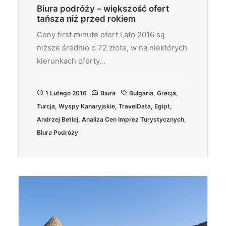
Biura podróży – większość ofert
tańsza niż przed rokiem
Ceny first minute ofert Lato 2016 są
niższe średnio o 72 złote, w na niektórych
kierunkach oferty…
1 Lutego 2016
Biura
Bułgaria
,
Grecja
,
Turcja
,
Wyspy Kanaryjskie
,
TravelData
,
Egipt
,
Andrzej Betlej
,
Analiza Cen Imprez Turystycznych
,
Biura Podróży