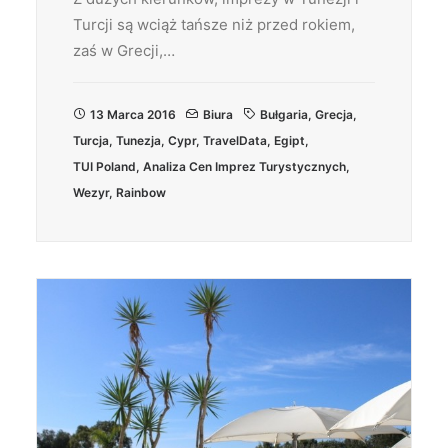
Turcji są wciąż tańsze niż przed rokiem,
zaś w Grecji,…
13 Marca 2016
Biura
Bułgaria
,
Grecja
,
Turcja
,
Tunezja
,
Cypr
,
TravelData
,
Egipt
,
TUI Poland
,
Analiza Cen Imprez Turystycznych
,
Wezyr
,
Rainbow