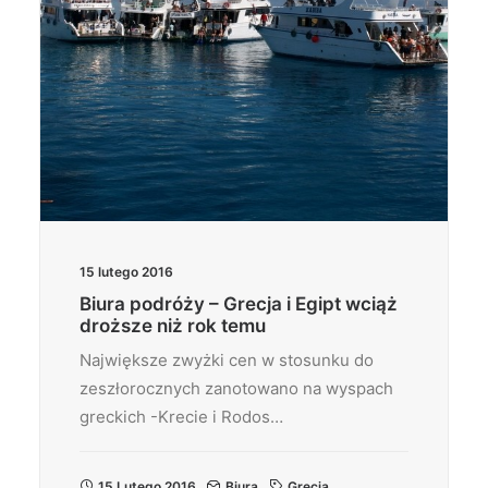
15 lutego 2016
Biura podróży – Grecja i Egipt wciąż
droższe niż rok temu
Największe zwyżki cen w stosunku do
zeszłorocznych zanotowano na wyspach
greckich -Krecie i Rodos…
15 Lutego 2016
Biura
Grecja
,