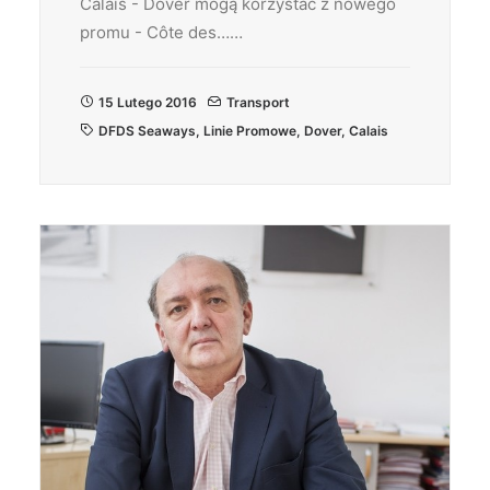
Calais - Dover mogą korzystać z nowego
promu - Côte des……
15 Lutego 2016
Transport
DFDS Seaways
,
Linie Promowe
,
Dover
,
Calais