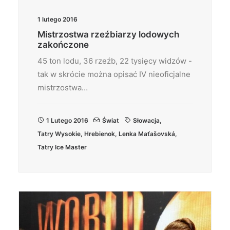
1 lutego 2016
Mistrzostwa rzeźbiarzy lodowych
zakończone
45 ton lodu, 36 rzeźb, 22 tysięcy widzów -
tak w skrócie można opisać IV nieoficjalne
mistrzostwa…
1 Lutego 2016
Świat
Słowacja
,
Tatry Wysokie
,
Hrebienok
,
Lenka Maťašovská
,
Tatry Ice Master