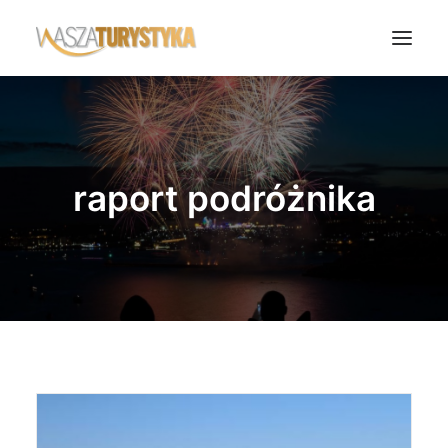
Księga wspomnień
Biura podróży
raport podróżnika
Transport
Noclegi
Polska
Świat
Podcasty
Rok Kobiet
Wasze Podróże