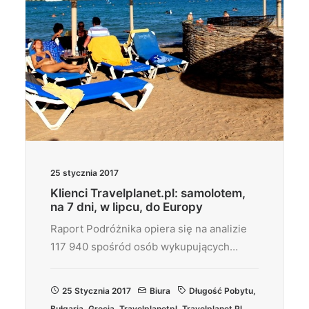
25 stycznia 2017
Klienci Travelplanet.pl: samolotem,
na 7 dni, w lipcu, do Europy
Raport Podróżnika opiera się na analizie
117 940 spośród osób wykupujących…
25 Stycznia 2017
Biura
Długość Pobytu
,
Bułgaria
,
Grecja
,
Travelplanetpl
,
Travelplanet.pl
,