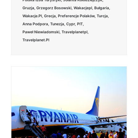
Gruzja
,
Grzegorz Bosowski
,
Wakacjepl
,
Bułgaria
,
Wakacje.pl
,
Grecja
,
Preferencje Polaków
,
Turcja
,
Anna Podpora
,
Tunezja
,
Cypr
,
PIT
,
Paweł Niewiadomski
,
Travelplanetpl
,
Travelplanet.pl