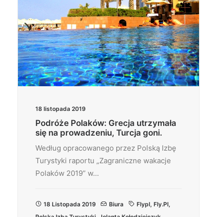
18 listopada 2019
Podróże Polaków: Grecja utrzymała
się na prowadzeniu, Turcja goni.
Według opracowanego przez Polską Izbę
Turystyki raportu „Zagraniczne wakacje
Polaków 2019” w…
18 Listopada 2019
Biura
Flypl
,
Fly.pl
,
Polska Izba Turystyki
,
Jolanta Kołodziejczyk
,