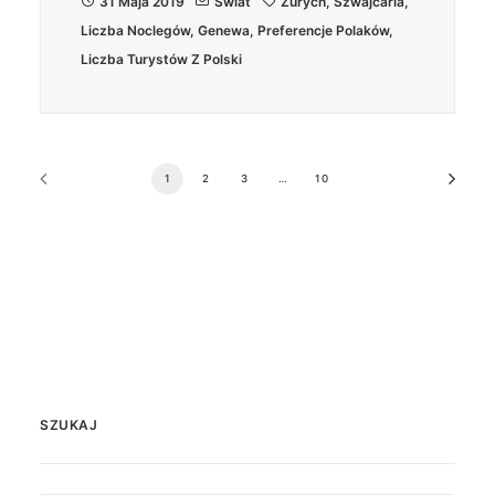
31 Maja 2019
Świat
Zurych
,
Szwajcaria
,
Liczba Noclegów
,
Genewa
,
Preferencje Polaków
,
Liczba Turystów Z Polski
1
2
3
…
10
SZUKAJ