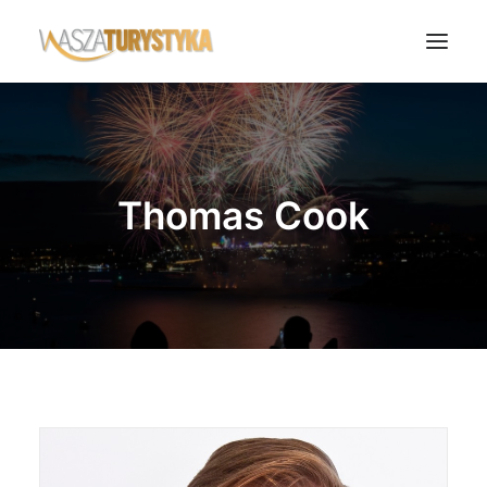
Księga wspomnień
Biura podróży
Thomas Cook
Transport
Noclegi
Polska
Świat
Podcasty
Rok Kobiet
Wasze Podróże