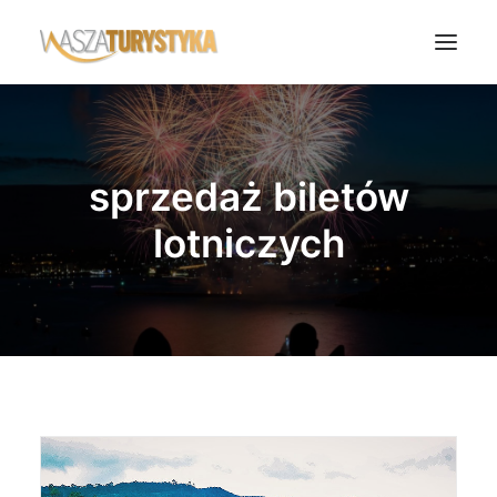
Księga wspomnień
Biura podróży
sprzedaż biletów
Transport
lotniczych
Noclegi
Polska
Świat
Podcasty
Rok Kobiet
Wasze Podróże