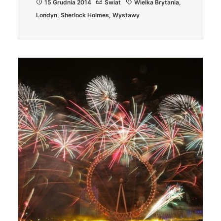
15 Grudnia 2014
Świat
Wielka Brytania
,
Londyn
,
Sherlock Holmes
,
Wystawy