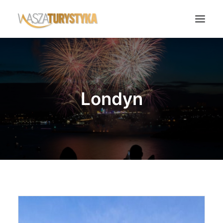
Księga wspomnień
Biura podróży
Londyn
Transport
Noclegi
Polska
Świat
Podcasty
Rok Kobiet
Wasze Podróże