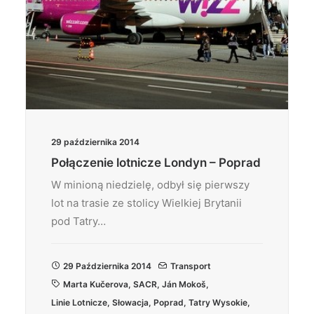
29 października 2014
Połączenie lotnicze Londyn – Poprad
W minioną niedzielę, odbył się pierwszy
lot na trasie ze stolicy Wielkiej Brytanii
pod Tatry…
29 Października 2014
Transport
Marta Kučerova
,
SACR
,
Ján Mokoš
,
Linie Lotnicze
,
Słowacja
,
Poprad
,
Tatry Wysokie
,