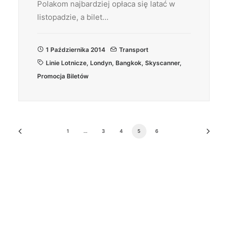
Polakom najbardziej opłaca się latać w
listopadzie, a bilet…
1 Października 2014
Transport
Linie Lotnicze
,
Londyn
,
Bangkok
,
Skyscanner
,
Promocja Biletów
1
…
3
4
5
6