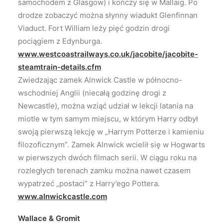
samochodem z Glasgow) i kończy się w Mallaig. Po
drodze zobaczyć można słynny wiadukt Glenfinnan
Viaduct. Fort William leży pięć godzin drogi
pociągiem z Edynburga.
www.westcoastrailways.co.uk/jacobite/jacobite-
steamtrain-details.cfm
Zwiedzając zamek Alnwick Castle w północno-
wschodniej Anglii (niecałą godzinę drogi z
Newcastle), można wziąć udział w lekcji latania na
miotle w tym samym miejscu, w którym Harry odbył
swoją pierwszą lekcję w „Harrym Potterze i kamieniu
filozoficznym”. Zamek Alnwick wcielił się w Hogwarts
w pierwszych dwóch filmach serii. W ciągu roku na
rozległych terenach zamku można nawet czasem
wypatrzeć „postaci” z Harry’ego Pottera.
www.alnwickcastle.com
Wallace & Gromit