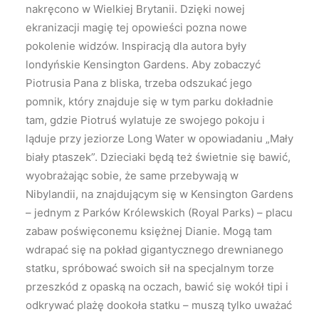
nakręcono w Wielkiej Brytanii. Dzięki nowej
ekranizacji magię tej opowieści pozna nowe
pokolenie widzów. Inspiracją dla autora były
londyńskie Kensington Gardens. Aby zobaczyć
Piotrusia Pana z bliska, trzeba odszukać jego
pomnik, który znajduje się w tym parku dokładnie
tam, gdzie Piotruś wylatuje ze swojego pokoju i
ląduje przy jeziorze Long Water w opowiadaniu „Mały
biały ptaszek”. Dzieciaki będą też świetnie się bawić,
wyobrażając sobie, że same przebywają w
Nibylandii, na znajdującym się w Kensington Gardens
– jednym z Parków Królewskich (Royal Parks) – placu
zabaw poświęconemu księżnej Dianie. Mogą tam
wdrapać się na pokład gigantycznego drewnianego
statku, spróbować swoich sił na specjalnym torze
przeszkód z opaską na oczach, bawić się wokół tipi i
odkrywać plażę dookoła statku – muszą tylko uważać