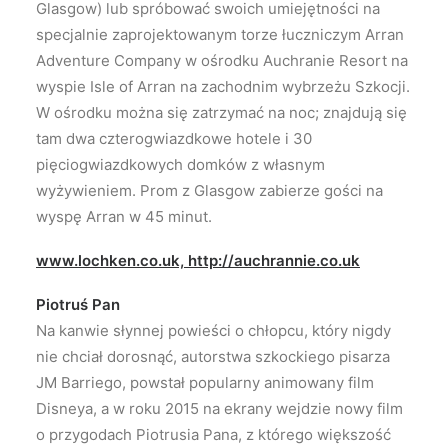
Glasgow) lub spróbować swoich umiejętności na
specjalnie zaprojektowanym torze łuczniczym Arran
Adventure Company w ośrodku Auchranie Resort na
wyspie Isle of Arran na zachodnim wybrzeżu Szkocji.
W ośrodku można się zatrzymać na noc; znajdują się
tam dwa czterogwiazdkowe hotele i 30
pięciogwiazdkowych domków z własnym
wyżywieniem. Prom z Glasgow zabierze gości na
wyspę Arran w 45 minut.
www.lochken.co.uk, http://auchrannie.co.uk
Piotruś Pan
Na kanwie słynnej powieści o chłopcu, który nigdy
nie chciał dorosnąć, autorstwa szkockiego pisarza
JM Barriego, powstał popularny animowany film
Disneya, a w roku 2015 na ekrany wejdzie nowy film
o przygodach Piotrusia Pana, z którego większość