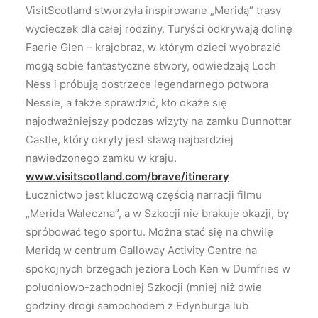
VisitScotland stworzyła inspirowane „Meridą” trasy
wycieczek dla całej rodziny. Turyści odkrywają dolinę
Faerie Glen – krajobraz, w którym dzieci wyobrazić
mogą sobie fantastyczne stwory, odwiedzają Loch
Ness i próbują dostrzece legendarnego potwora
Nessie, a także sprawdzić, kto okaże się
najodważniejszy podczas wizyty na zamku Dunnottar
Castle, który okryty jest sławą najbardziej
nawiedzonego zamku w kraju.
www.visitscotland.com/brave/itinerary
Łucznictwo jest kluczową częścią narracji filmu
„Merida Waleczna”, a w Szkocji nie brakuje okazji, by
spróbować tego sportu. Można stać się na chwilę
Meridą w centrum Galloway Activity Centre na
spokojnych brzegach jeziora Loch Ken w Dumfries w
południowo-zachodniej Szkocji (mniej niż dwie
godziny drogi samochodem z Edynburga lub