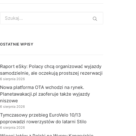
Search
for:
OSTATNIE WPISY
Raport eSky: Polacy chcą organizować wyjazdy
samodzielnie, ale oczekują prostszej rezerwacji
6 sierpnia 2026
Nowa platforma OTA wchodzi na rynek.
Planetawakacji.pl zaoferuje także wyjazdy
niszowe
6 sierpnia 2026
Tymczasowy przebieg EuroVelo 10/13
poprowadzi rowerzystów do latarni Stilo
6 sierpnia 2026
Więcej lotów z Polski na Wyspy Kanaryjskie.