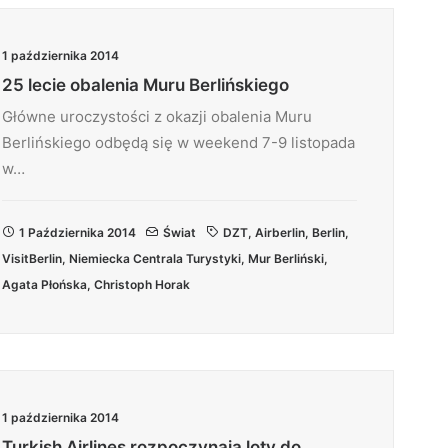
1 października 2014
25 lecie obalenia Muru Berlińskiego
Główne uroczystości z okazji obalenia Muru
Berlińskiego odbędą się w weekend 7-9 listopada
w…
1 Października 2014
Świat
DZT
,
Airberlin
,
Berlin
,
VisitBerlin
,
Niemiecka Centrala Turystyki
,
Mur Berliński
,
Agata Płońska
,
Christoph Horak
1 października 2014
Turkish Airlines rozpoczynają loty do