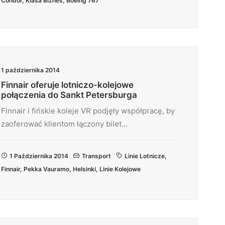
Condor
,
Klasa Biznes
,
Boeing 767
1 października 2014
Finnair oferuje lotniczo-kolejowe
połączenia do Sankt Petersburga
Finnair i fińskie koleje VR podjęły współpracę, by
zaoferować klientom łączony bilet…
1 Października 2014
Transport
Linie Lotnicze
,
Finnair
,
Pekka Vauramo
,
Helsinki
,
Linie Kolejowe