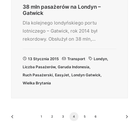
38 mln pasażerów na Londyn –
Gatwick
Dla kolejnego londyńskiego portu
lotniczego – Gatwick, rok 2014 był
rekordowy. Obsłużył on 38 mln,…
13 Stycznia 2015
Transport
Londyn
,
Liczba Pasażerów
,
Garuda Indonesia
,
Ruch Pasażerski
,
EasyJet
,
Londyn Gatwick
,
Wielka Brytania
1
2
3
4
5
6