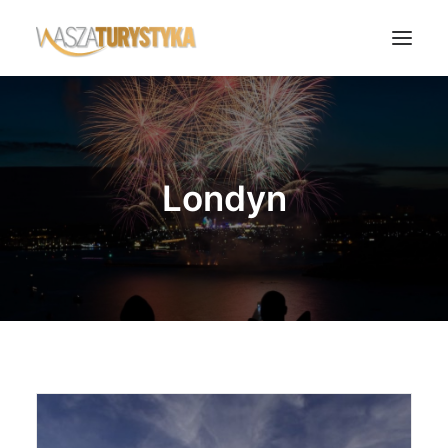
Księga wspomnień
Biura podróży
Londyn
Transport
Noclegi
Polska
Świat
Podcasty
Rok Kobiet
Wasze Podróże