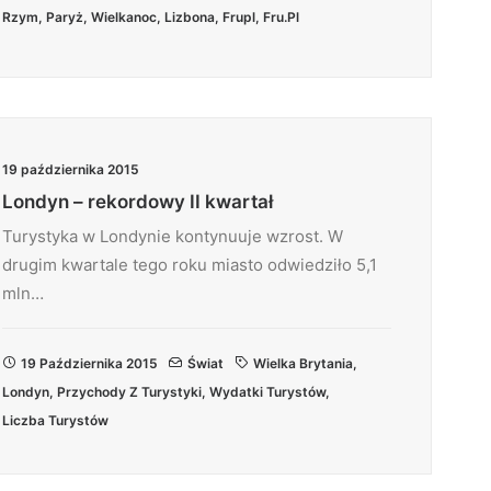
Rzym
,
Paryż
,
Wielkanoc
,
Lizbona
,
Frupl
,
Fru.pl
19 października 2015
Londyn – rekordowy II kwartał
Turystyka w Londynie kontynuuje wzrost. W
drugim kwartale tego roku miasto odwiedziło 5,1
mln…
19 Października 2015
Świat
Wielka Brytania
,
Londyn
,
Przychody Z Turystyki
,
Wydatki Turystów
,
Liczba Turystów