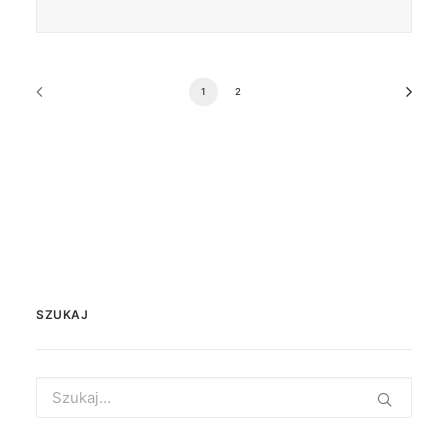
1
2
SZUKAJ
Search
for: