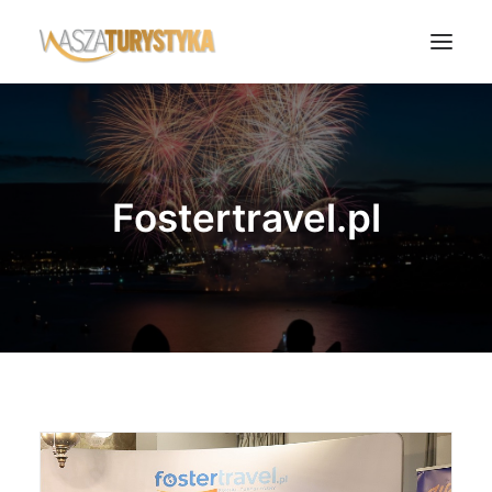
Księga wspomnień
Biura podróży
Fostertravel.pl
Transport
Noclegi
Polska
Świat
Podcasty
Rok Kobiet
Wasze Podróże