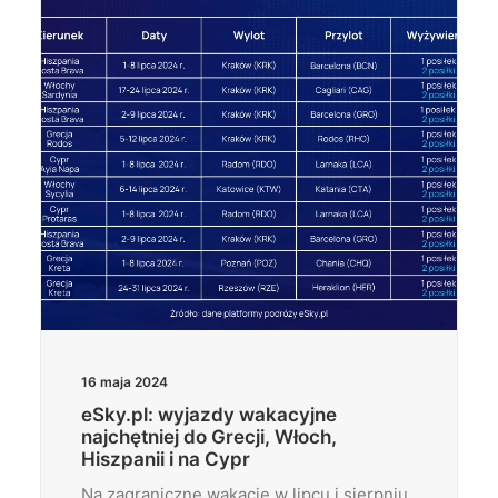
16 maja 2024
eSky.pl: wyjazdy wakacyjne
najchętniej do Grecji, Włoch,
Hiszpanii i na Cypr
Na zagraniczne wakacje w lipcu i sierpniu