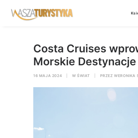
Ksi
Costa Cruises wpro
Morskie Destynacje
16 MAJA 2024
|
W
ŚWIAT
|
PRZEZ
WERONIKA 