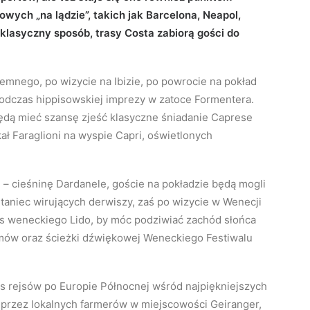
ych „na lądzie”, takich jak Barcelona, Neapol,
lasyczny sposób, trasy Costa zabiorą gości do
emnego, po wizycie na Ibizie, po powrocie na pokład
odczas hippisowskiej imprezy w zatoce Formentera.
ędą mieć szansę zjeść klasyczne śniadanie Caprese
ł Faraglioni na wyspie Capri, oświetlonych
– cieśninę Dardanele, goście na pokładzie będą mogli
 taniec wirujących derwiszy, zaś po wizycie w Wenecji
a vis weneckiego Lido, by móc podziwiać zachód słońca
ilmów oraz ścieżki dźwiękowej Weneckiego Festiwalu
s rejsów po Europie Północnej wśród najpiękniejszych
 przez lokalnych farmerów w miejscowości Geiranger,