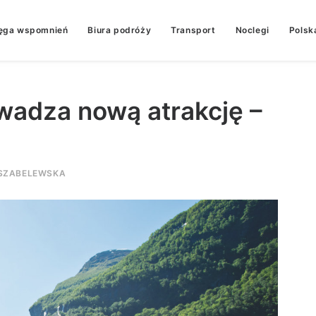
ęga wspomnień
Biura podróży
Transport
Noclegi
Polsk
wadza nową atrakcję –
SZABELEWSKA