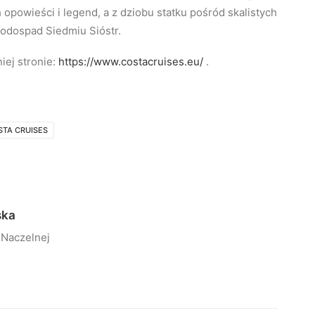
 opowieści i legend, a z dziobu statku pośród skalistych
wodospad Siedmiu Sióstr.
iej stronie:
https://www.costacruises.eu/
.
STA CRUISES
ska
 Naczelnej