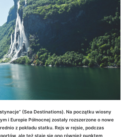
stynacje” (Sea Destinations). Na początku wiosny
ym i Europie Północnej zostały rozszerzone o nowe
dnio z pokładu statku. Rejs w rejsie, podczas
 portów, ale też staje się ono również punktem