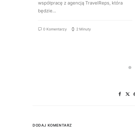
a
współpracę z agencją TravelReps, która
 2025
będzie…
0 Komentarzy
2 Minuty
DODAJ KOMENTARZ