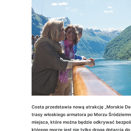
Costa przedstawia nową atrakcję „Morskie De
trasy włoskiego armatora po Morzu Śródziemn
miejsca, które można będzie odkrywać bezpośre
którego morze jest nie tylko drogą dotarcia do