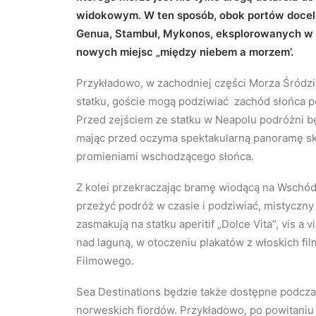
widokowym. W ten sposób, obok portów docelow
Genua, Stambuł, Mykonos, eksplorowanych w k
nowych miejsc „między niebem a morzem’.
Przykładowo, w zachodniej części Morza Śródzi
statku, goście mogą podziwiać zachód słońca p
Przed zejściem ze statku w Neapolu podróżni b
mając przed oczyma spektakularną panoramę ska
promieniami wschodzącego słońca.
Z kolei przekraczając bramę wiodącą na Wschód 
przeżyć podróż w czasie i podziwiać, mistyczny
zasmakują na statku aperitif „Dolce Vita”, vis 
nad laguną, w otoczeniu plakatów z włoskich f
Filmowego.
Sea Destinations będzie także dostępne podcza
norweskich fiordów. Przykładowo, po powitaniu