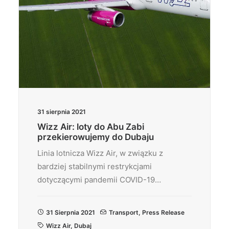
31 sierpnia 2021
Wizz Air: loty do Abu Zabi
przekierowujemy do Dubaju
Linia lotnicza Wizz Air, w związku z
bardziej stabilnymi restrykcjami
dotyczącymi pandemii COVID-19…
31 Sierpnia 2021
Transport
,
Press Release
Wizz Air
,
Dubaj