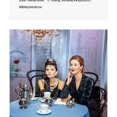
User-Generated
Dubaj
,
#dubaj #expo2021
,
#biletylotnicze