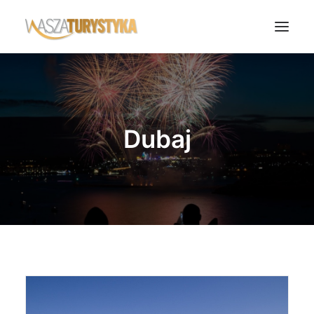
Księga wspomnień
Biura podróży
Dubaj
Transport
Noclegi
Polska
Świat
Podcasty
Rok Kobiet
Wasze Podróże