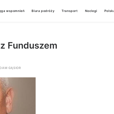
ęga wspomnień
Biura podróży
Transport
Noclegi
Polsk
z z Funduszem
DAM GĄSIOR