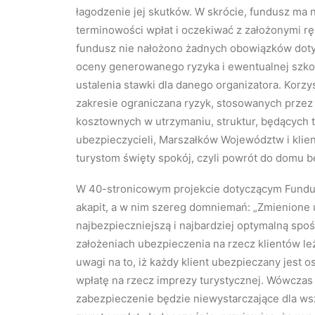
łagodzenie jej skutków. W skrócie, fundusz ma 
terminowości wpłat i oczekiwać z założonymi rę
fundusz nie nałożono żadnych obowiązków dotycz
oceny generowanego ryzyka i ewentualnej szko
ustalenia stawki dla danego organizatora. Korzy
zakresie ograniczana ryzyk, stosowanych przez
kosztownych w utrzymaniu, struktur, będących t
ubezpieczycieli, Marszałków Województw i klie
turystom święty spokój, czyli powrót do domu b
W 40-stronicowym projekcie dotyczącym Fundu
akapit, a w nim szereg domniemań: „Zmienione 
najbezpieczniejszą i najbardziej optymalną spo
założeniach ubezpieczenia na rzecz klientów le
uwagi na to, iż każdy klient ubezpieczany jest
wpłatę na rzecz imprezy turystycznej. Wówczas 
zabezpieczenie będzie niewystarczające dla wszy