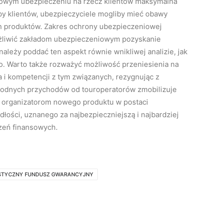
 nowym ubezpieczeniu na rzecz klientów maksymalna
by klientów, ubezpieczyciele mogliby mieć obawy
h produktów. Zakres ochrony ubezpieczeniowej
liwić zakładom ubezpieczeniowym pozyskanie
ależy poddać ten aspekt równie wnikliwej analizie, jak
. Warto także rozważyć możliwość przeniesienia na
i kompetencji z tym związanych, rezygnując z
godnych przychodów od touroperatorów zmobilizuje
 organizatorom nowego produktu w postaci
ści, uznanego za najbezpieczniejszą i najbardziej
zeń finansowych.
STYCZNY FUNDUSZ GWARANCYJNY