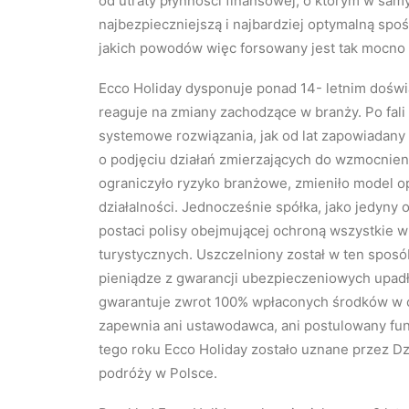
od utraty płynności finansowej, o którym w sam
najbezpieczniejszą i najbardziej optymalną spo
jakich powodów więc forsowany jest tak mocno
Ecco Holiday dysponuje ponad 14- letnim doświ
reaguje na zmiany zachodzące w branży. Po fali 
systemowe rozwiązania, jak od lat zapowiadany
o podjęciu działań zmierzających do wzmocnien
ograniczyło ryzyko branżowe, zmieniło model o
działalności. Jednocześnie spółka, jako jedyny
postaci polisy obejmującej ochroną wszystkie w
turystycznych. Uszczelniony został w ten sposób
pieniądze z gwarancji ubezpieczeniowych upad
gwarantuje zwrot 100% wpłaconych środków w cią
zapewnia ani ustawodawca, ani postulowany fun
tego roku Ecco Holiday zostało uznane przez D
podróży w Polsce.