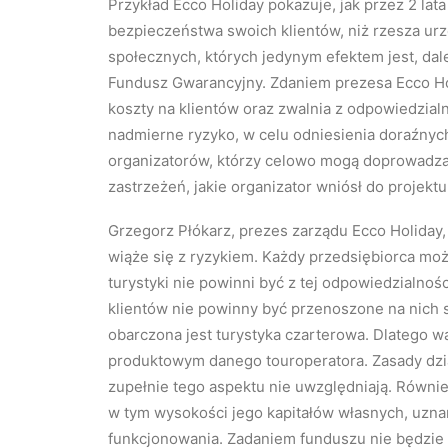
Przykład Ecco Holiday pokazuje, jak przez 2 lat
bezpieczeństwa swoich klientów, niż rzesza urz
społecznych, których jedynym efektem jest, dal
Fundusz Gwarancyjny. Zdaniem prezesa Ecco Hol
koszty na klientów oraz zwalnia z odpowiedzia
nadmierne ryzyko, w celu odniesienia doraźnych
organizatorów, którzy celowo mogą doprowadzać 
zastrzeżeń, jakie organizator wniósł do projektu
Grzegorz Płókarz, prezes zarządu Ecco Holiday,
wiąże się z ryzykiem. Każdy przedsiębiorca moż
turystyki nie powinni być z tej odpowiedzialnośc
klientów nie powinny być przenoszone na nich
obarczona jest turystyka czarterowa. Dlatego waż
produktowym danego touroperatora. Zasady dz
zupełnie tego aspektu nie uwzględniają. Równie
w tym wysokości jego kapitałów własnych, uzn
funkcjonowania. Zadaniem funduszu nie będzie