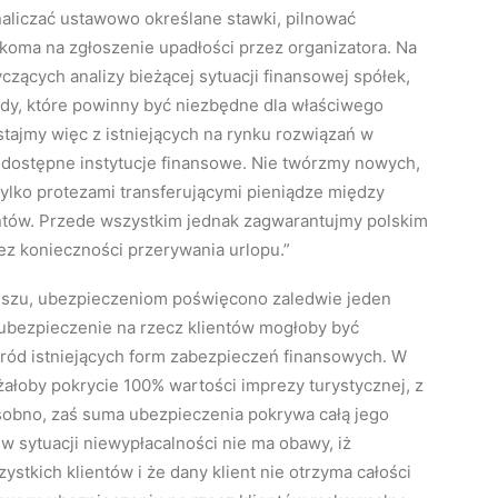
naliczać ustawowo określane stawki, pilnować
koma na zgłoszenie upadłości przez organizatora. Na
ących analizy bieżącej sytuacji finansowej spółek,
dy, które powinny być niezbędne dla właściwego
stajmy więc z istniejących na rynku rozwiązań w
 dostępne instytucje finansowe. Nie twórzmy nowych,
ylko protezami transferującymi pieniądze między
ntów. Przede wszystkim jednak zagwarantujmy polskim
ez konieczności przerywania urlopu.”
szu, ubezpieczeniom poświęcono zaledwie jeden
ubezpieczenie na rzecz klientów mogłoby być
śród istniejących form zabezpieczeń finansowych. W
żałoby pokrycie 100% wartości imprezy turystycznej, z
 osobno, zaś suma ubezpieczenia pokrywa całą jego
w sytuacji niewypłacalności nie ma obawy, iż
stkich klientów i że dany klient nie otrzyma całości