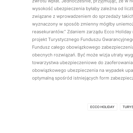
zwrotu wpłat. Jednocześnie, przyjmując, że w
wysokość ubezpieczenia byłaby zależna od licz
związane z wprowadzeniem do sprzedaży takic
wyznaczony w sposób zmienny mógłby uniemoż
reasekurantów.” Zdaniem zarządu Ecco Holiday n
projekt Turystycznego Funduszu Gwarancyjnego
Fundusz całego obowiązkowego zabezpieczenia 
obecnych rozwiązań. Być może wizja utraty wy
towarzystwa ubezpieczeniowe do zaoferowania
obowiązkowego ubezpieczenia na wypadek upadło
optymalną spośród istniejących form zabezpiec
ECCO HOLIDAY
TURY