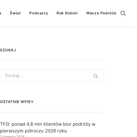
a
Świat
Podcasty
Rok Kobiet
Wasze Podróże
SZUKAJ
Search
for:
OSTATNIE WPISY
TFG: ponad 4,8 mln klientów biur podróży w
pierwszym półroczu 2026 roku
7 sierpnia 2026