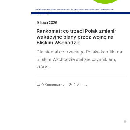
9 lipca 2026
Rankomat: co trzeci Polak zmienił
.
wakacyjne plany przez wojnę na
ują
Bliskim Wschodzie
Dla niemal co trzeciego Polaka konflikt na
co
Bliskim Wschodzie stał się czynnikiem,
k
który…
0 Komentarzy
2 Minuty