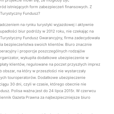
ym projekcie mówi się, że mogłoby być
śród istniejących form zabezpieczeń finansowych. Z
 Turystyczny Fundusz?
adczeniem na rynku turystyki wyjazdowej i aktywnie
upadłości biur podróży w 2012 roku, nie czekając na
 Turystyczny Fundusz Gwarancyjny, firma zadecydowała
ia bezpieczeństwa swoich klientów. Biuro znacznie
peracyjny i proporcje poszczególnych rodzajów
 organizator, wykupiła dodatkowe ubezpieczenie w
płaty klientów, regulowane na poczet przyszłych imprez
 obszar, na który w przeszłości nie wystarczały
łych touroperatorów. Dodatkowe ubezpieczenie
gu 30 dni, czyli w czasie, którego obecnie nie
dusz. Polisa ważna jest do 24 lipca 2015r. W czerwcu
ziennik Gazeta Prawna za najbezpieczniejsze biuro