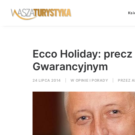
Ksi
Ecco Holiday: prec
Gwarancyjnym
24 LIPCA 2014
|
W
OPINIE I PORADY
|
PRZEZ
A