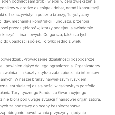
a jeden podmiot sam zrobił więcej w celu zwiększenia
ędników w drodze dziesiątek debat, narad i konsultacji
eki od rzeczywistych potrzeb branży, Turystyczny
iday, mechanika konstrukcji Funduszu, przenosi
lności przedsiębiorców, którzy podejmują świadomie
 korzyści finansowych. Co gorsza, także za tych
do upadłości spółek. To tylko jedno z wielu
.
 powiedział: „Prowadzenie działalności gospodarczej
e i powinien dążyć do jego ograniczania. Organizatorzy
i zwalniani, a koszty z tytułu zabezpieczania interesów
 samych. W naszej branży największym ryzykiem
na jest skala tej działalności w całkowitym portfolio
iałania Turystycznego Funduszu Gwarancyjnego
ż nie biorą pod uwagę sytuacji finansowej organizatora,
anych za podstawę do oceny bezpieczeństwa
 zapobieganie powstawania przyczyny a jedynie