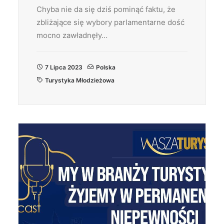
Chyba nie da się dziś pominąć faktu, że
zbliżające się wybory parlamentarne dość
mocno zawładnęły…
7 Lipca 2023
Polska
Turystyka Młodzieżowa