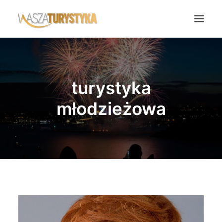
Księga wspomnień
Biura podróży
turystyka
Transport
młodzieżowa
Noclegi
Polska
Świat
Podcasty
Rok Kobiet
Wasze Podróże