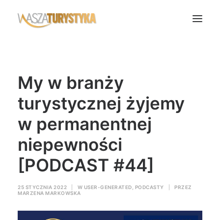
Księga wspomnień
My w branży
Biura podróży
Transport
turystycznej żyjemy
Noclegi
w permanentnej
Polska
niepewności
Świat
[PODCAST #44]
Podcasty
Rok Kobiet
25 STYCZNIA 2022
|
W
USER-GENERATED
,
PODCASTY
|
PRZEZ
Wasze Podróże
MARZENA MARKOWSKA