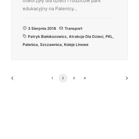
otworzyły dla dzieci i rodziców park
edukacyjny na Palenicy…
3 Sierpnia 2018
Transport
Patryk Białokozowicz
,
Atrakcje Dla Dzieci
,
PKL
,
Palenica
,
Szczawnica
,
Koleje Linowe
1
2
3
4