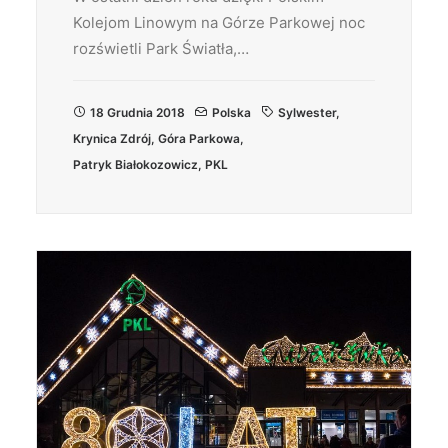
Kolejom Linowym na Górze Parkowej noc
rozświetli Park Światła,…
18 Grudnia 2018
Polska
Sylwester
,
Krynica Zdrój
,
Góra Parkowa
,
Patryk Białokozowicz
,
PKL