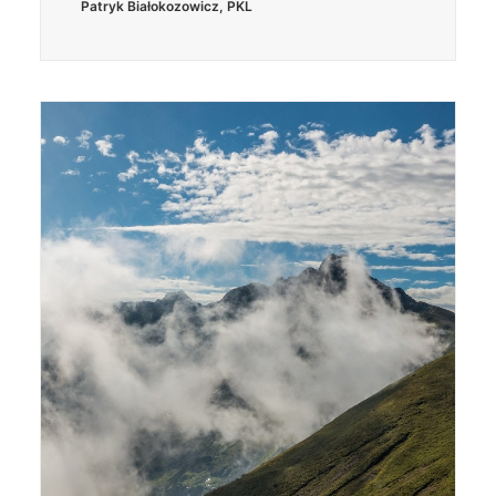
Patryk Białokozowicz
,
PKL