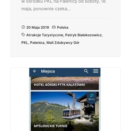
w ośrodku PKL na Palenicy od soboty, 18
maja, ponownie czeka…
20 Maja 2019
Polska
Atrakcje Turystyczne
,
Patryk Białokozowicz
,
PKL
,
Palenica
,
Mali Zdobywcy Gór