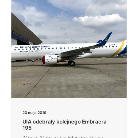
Wyszukiwanie
23 maja 2019
UIA odebrały kolejnego Embraera
195
W nocy 21 maja linie lotnicze Ukraine