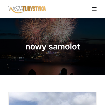
Księga wspomnień
Biura podróży
nowy samolot
Transport
Noclegi
Polska
Świat
Podcasty
Rok Kobiet
Wasze Podróże