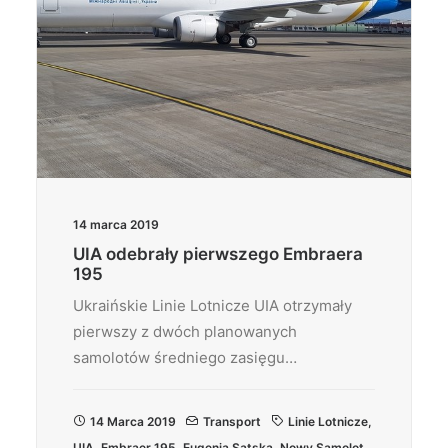
14 marca 2019
UIA odebrały pierwszego Embraera
195
Ukraińskie Linie Lotnicze UIA otrzymały
pierwszy z dwóch planowanych
samolotów średniego zasięgu…
14 Marca 2019
Transport
Linie Lotnicze
,
UIA
,
Embraer 195
,
Eugenia Satska
,
Nowy Samolot