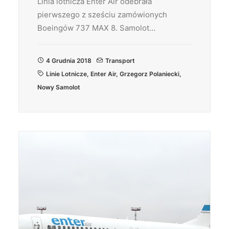
Linia lotnicza Enter Air odebrała
pierwszego z sześciu zamówionych
Boeingów 737 MAX 8. Samolot…
4 Grudnia 2018
Transport
Linie Lotnicze
,
Enter Air
,
Grzegorz Polaniecki
,
Nowy Samolot