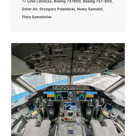
Linie Lotnicze
,
Boeing 737800
,
Boeing 737-800
,
Enter Air
,
Grzegorz Polaniecki
,
Nowy Samolot
,
Flota Samolotów