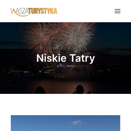
Księga wspomnień
Biura podróży
Niskie Tatry
Transport
Noclegi
Polska
Świat
Podcasty
Rok Kobiet
Wasze Podróże