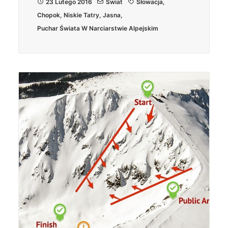
23 Lutego 2016
Świat
Słowacja
,
Chopok
,
Niskie Tatry
,
Jasna
,
Puchar Świata W Narciarstwie Alpejskim