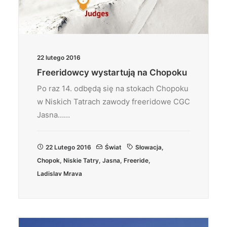
22 lutego 2016
Freeridowcy wystartują na Chopoku
Po raz 14. odbędą się na stokach Chopoku
w Niskich Tatrach zawody freeridowe CGC
Jasna……
22 Lutego 2016
Świat
Słowacja
,
Chopok
,
Niskie Tatry
,
Jasna
,
Freeride
,
Ladislav Mrava