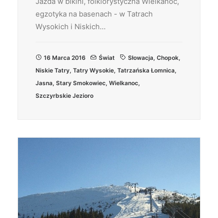
Jazda w bikini, folklorystyczna Wielkanoc,
egzotyka na basenach - w Tatrach
Wysokich i Niskich…
16 Marca 2016
Świat
Słowacja
,
Chopok
,
Niskie Tatry
,
Tatry Wysokie
,
Tatrzańska Łomnica
,
Jasna
,
Stary Smokowiec
,
Wielkanoc
,
Szczyrbskie Jezioro