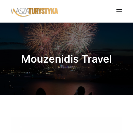
Księga wspomnień
Biura podróży
Mouzenidis Travel
Transport
Noclegi
Polska
Świat
Podcasty
Rok Kobiet
Wasze Podróże