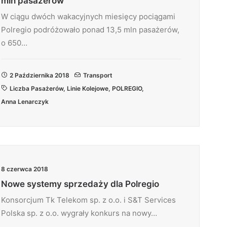
mln pasażerów
W ciągu dwóch wakacyjnych miesięcy pociągami
Polregio podróżowało ponad 13,5 mln pasażerów,
o 650…
2 Października 2018
Transport
Liczba Pasażerów
,
Linie Kolejowe
,
POLREGIO
,
Anna Lenarczyk
8 czerwca 2018
Nowe systemy sprzedaży dla Polregio
Konsorcjum Tk Telekom sp. z o.o. i S&T Services
Polska sp. z o.o. wygrały konkurs na nowy…