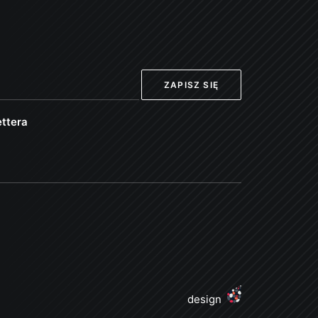
ttera
design
j