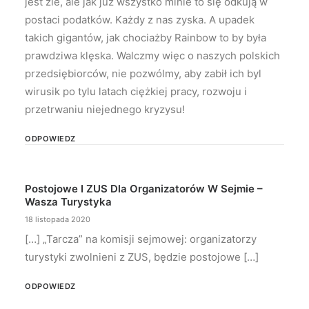
jest źle, ale jak już wszystko minie to się odkują w
postaci podatków. Każdy z nas zyska. A upadek
takich gigantów, jak chociażby Rainbow to by była
prawdziwa klęska. Walczmy więc o naszych polskich
przedsiębiorców, nie pozwólmy, aby zabił ich byl
wirusik po tylu latach ciężkiej pracy, rozwoju i
przetrwaniu niejednego kryzysu!
ODPOWIEDZ
Postojowe I ZUS Dla Organizatorów W Sejmie –
Wasza Turystyka
18 listopada 2020
[…] „Tarcza” na komisji sejmowej: organizatorzy
turystyki zwolnieni z ZUS, będzie postojowe […]
ODPOWIEDZ