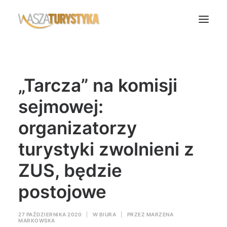
Księga wspomnień
„Tarcza” na komisji
Biura podróży
Transport
sejmowej:
Noclegi
organizatorzy
Polska
turystyki zwolnieni z
Świat
ZUS, będzie
Podcasty
Rok Kobiet
postojowe
Wasze Podróże
27 PAŹDZIERNIKA 2020
|
W
BIURA
|
PRZEZ
MARZENA
MARKOWSKA