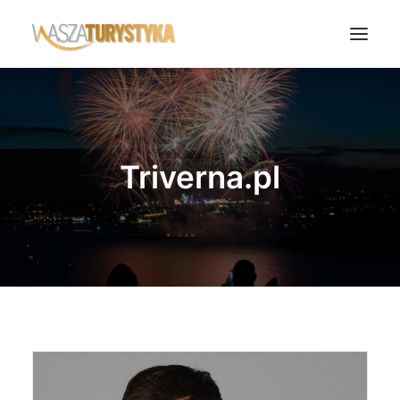
Księga wspomnień
Biura podróży
Triverna.pl
Transport
Noclegi
Polska
Świat
Podcasty
Rok Kobiet
Wasze Podróże