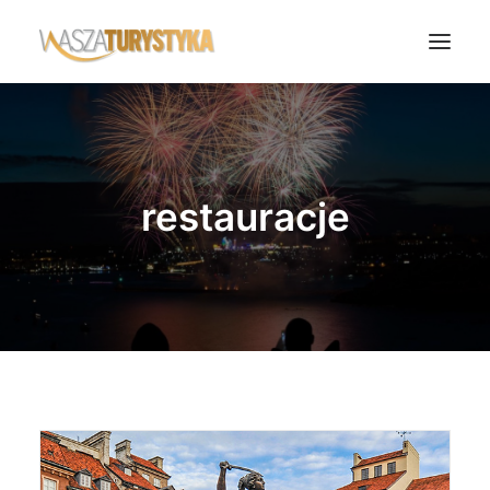
Księga wspomnień
Biura podróży
restauracje
Transport
Noclegi
Polska
Świat
Podcasty
Rok Kobiet
Wasze Podróże