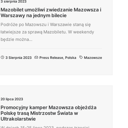
3 sierpnia 2023
Mazobilet umożliwi zwiedzanie Mazowsza i
Warszawy na jednym bilecie
Podróże po Mazowszu i Warszawie staną się
łatwiejsze za sprawą Mazobiletu. W weekendy
będzie można…
3 Sierpnia 2023
Press Release
,
Polska
Mazowsze
20 lipca 2023
Promocyjny kamper Mazowsza objeżdża
Polskę trasą Mistrzostw Świata w
Ultrakolarstwie
W dniach 15-25 lipca 2023, podczas trzeciej