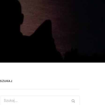
SZUKAJ
Search
for: