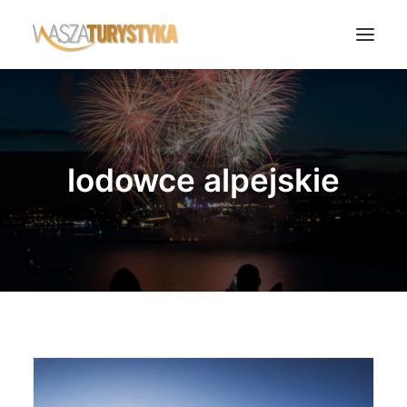
Księga wspomnień
Biura podróży
lodowce alpejskie
Transport
Noclegi
Polska
Świat
Podcasty
Rok Kobiet
Wasze Podróże