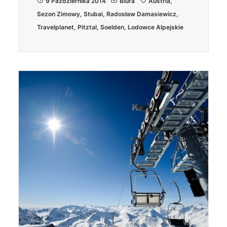
9 Października 2014
Biura
Austria
,
Sezon Zimowy
,
Stubai
,
Radosław Damasiewicz
,
Travelplanet
,
Pitztal
,
Soelden
,
Lodowce Alpejskie