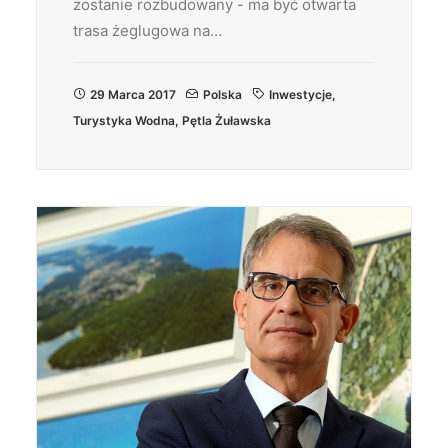
zostanie rozbudowany - ma być otwarta
trasa żeglugowa na…
29 Marca 2017
Polska
Inwestycje
,
Turystyka Wodna
,
Pętla Żuławska