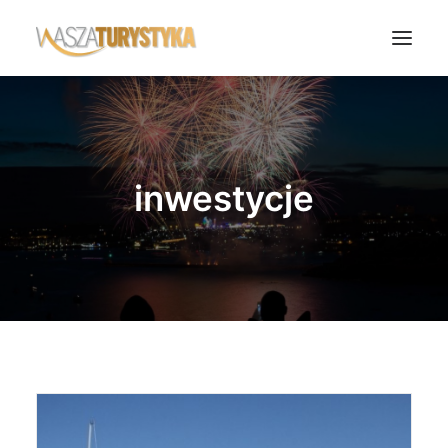
Księga wspomnień
Biura podróży
inwestycje
Transport
Noclegi
Polska
Świat
Podcasty
Rok Kobiet
Wasze Podróże