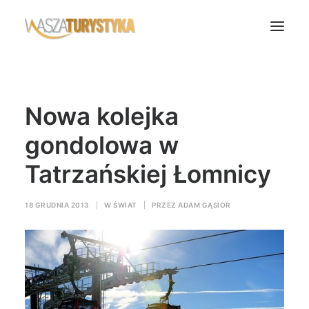
Księga wspomnień
Nowa kolejka
Biura podróży
Transport
gondolowa w
Noclegi
Tatrzańskiej Łomnicy
Polska
Świat
18 GRUDNIA 2013
|
W
ŚWIAT
|
PRZEZ
ADAM GĄSIOR
Podcasty
Rok Kobiet
Wasze Podróże