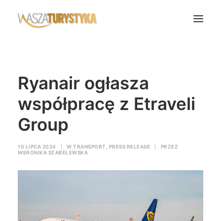
Księga wspomnień
Ryanair ogłasza
Biura podróży
Transport
współpracę z Etraveli
Noclegi
Group
Polska
Świat
10 LIPCA 2024
|
W
TRANSPORT
,
PRESS RELEASE
|
PRZEZ
WERONIKA SZABELEWSKA
Podcasty
Rok Kobiet
Wasze Podróże