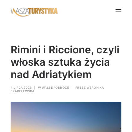
Księga wspomnień
Rimini i Riccione, czyli
Biura podróży
Transport
włoska sztuka życia
Noclegi
nad Adriatykiem
Polska
Świat
4 LIPCA 2026
|
W
WASZE PODRÓŻE
|
PRZEZ
WERONIKA
SZABELEWSKA
Podcasty
Rok Kobiet
Wasze Podróże