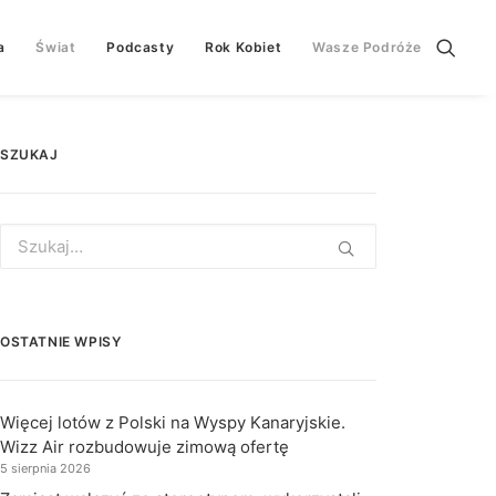
a
Świat
Podcasty
Rok Kobiet
Wasze Podróże
SZUKAJ
Search
for:
OSTATNIE WPISY
Więcej lotów z Polski na Wyspy Kanaryjskie.
Wizz Air rozbudowuje zimową ofertę
5 sierpnia 2026