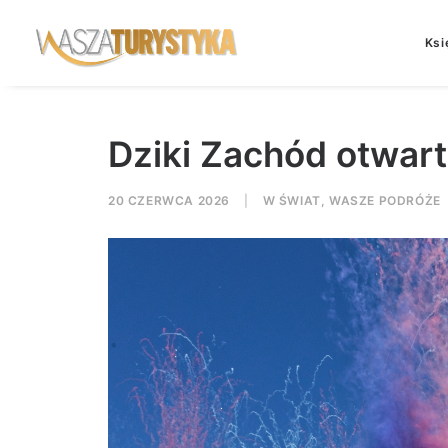
Ksi
Dziki Zachód otwar
20 CZERWCA 2026
|
W
ŚWIAT
,
WASZE PODRÓŻE