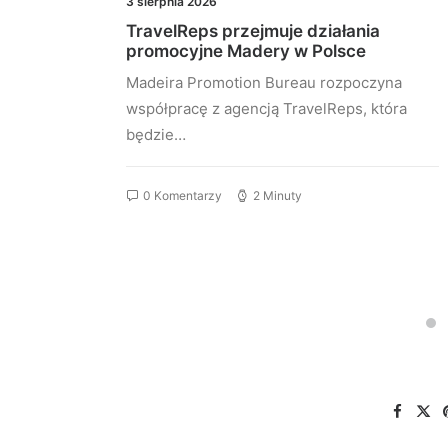
3 sierpnia 2026
roczem
TravelReps przejmuje działania
promocyjne Madery w Polsce
ają do
Madeira Promotion Bureau rozpoczyna
i
współpracę z agencją TravelReps, która
będzie…
0 Komentarzy
2 Minuty