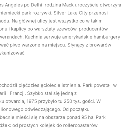
Los Angeles po Delhi rodzina Mack uroczyście otworzyła
iemiecki park rozrywki. Silver Lake City przenosi
odu. Na głównej ulicy jest wszystko co w takim
nu i kaplicy po warsztaty szewców, producentów
ch werandach. Kuchnia serwuje amerykańskie hamburgery
tować piwo warzone na miejscu. Słynący z browarów
ykanizować.
bchodził pięćdziesięciolecie istnienia. Park powstał w
i i Francji. Szybko stał się jedną z
u otwarcia, 1975 przybyło tu 250 tys. gości. W
milionowego odwiedzającego. Od początku
becnie mieści się na obszarze ponad 95 ha. Park
dżek: od prostych kolejek do rollercoasterów.