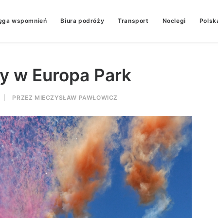
ęga wspomnień
Biura podróży
Transport
Noclegi
Polsk
ty w Europa Park
|
PRZEZ
MIECZYSŁAW PAWŁOWICZ