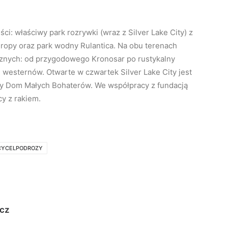
ci: właściwy park rozrywki (wraz z Silver Lake City) z
uropy oraz park wodny Rulantica. Na obu terenach
tycznych: od przygodowego Kronosar po rustykalny
westernów. Otwarte w czwartek Silver Lake City jest
cy Dom Małych Bohaterów. We współpracy z fundacją
cy z rakiem.
CYCELPODROZY
icz