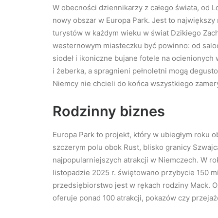
W obecności dziennikarzy z całego świata, od 
nowy obszar w Europa Park. Jest to największy n
turystów w każdym wieku w świat Dzikiego Zach
westernowym miasteczku być powinno: od saloo
siodeł i ikoniczne bujane fotele na ocieniony
i żeberka, a spragnieni pełnoletni mogą degus
Niemcy nie chcieli do końca wszystkiego zamer
Rodzinny biznes
Europa Park to projekt, który w ubiegłym roku o
szczerym polu obok Rust, blisko granicy Szwajcari
najpopularniejszych atrakcji w Niemczech. W rok
listopadzie 2025 r. świętowano przybycie 150 
przedsiębiorstwo jest w rękach rodziny Mack. O
oferuje ponad 100 atrakcji, pokazów czy przejaż