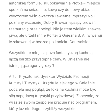
autorskiej formule. Klubokawiarnia Plotka – miejsce
spotkań na śniadanie, kawę czy domowy obiad, a
wieczorem wiśnióweczka i świetne imprezy! No i
poznany wcześniej Dobry Browar łączący browar,
restaurację oraz noclegi. Nie jestem wielkim znawcą
piwa, ale urzekł mnie Porter z Gniezna B. A. w wersji
leżakowanej w beczce po koniaku Courvoisier.
Wszystkie te miejsca poza fantastyczną kuchnią
łączą bardzo przystępne ceny. W Gnieźnie nie
istnieją „paragony grozy”!
Artur Krysztofiak, dyrektor Wydziału Promocji
Kultury i Turystyki Urzędu Miejskiego w Gnieźnie
podziela mój pogląd, że lokalna kuchnia może być
siłą napędową turystyki przyjazdowej. Zapewnia, że
wraz ze swoim zespołem pracuje nad programem,
który już niedługo przybliży wszystkim