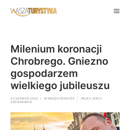
Księga wspomnień
Milenium koronacji
Biura podróży
Transport
Chrobrego. Gniezno
Noclegi
gospodarzem
Polska
wielkiego jubileuszu
Świat
Podcasty
4 CZERWCA 2025
|
W
WASZE PODRÓŻE
|
PRZEZ
JERZY
SZEGIDEWICZ
Rok Kobiet
Wasze Podróże