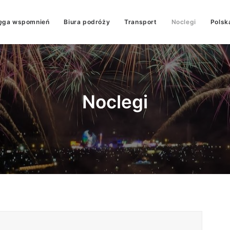
ęga wspomnień
Biura podróży
Transport
Noclegi
Polsk
Noclegi