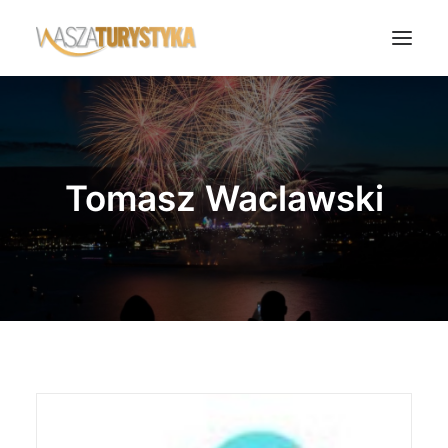
Księga wspomnień
Biura podróży
Tomasz Waclawski
Transport
Noclegi
Polska
Świat
Podcasty
Rok Kobiet
Wasze Podróże