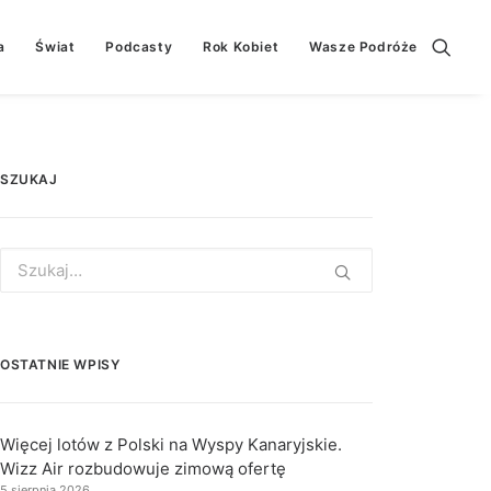
a
Świat
Podcasty
Rok Kobiet
Wasze Podróże
SZUKAJ
Search
for:
OSTATNIE WPISY
Więcej lotów z Polski na Wyspy Kanaryjskie.
Wizz Air rozbudowuje zimową ofertę
5 sierpnia 2026