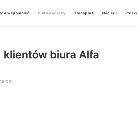
ęga wspomnień
Biura podróży
Transport
Noclegi
Polsk
 klientów biura Alfa
ĄSIOR