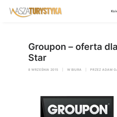
Ksi
Groupon – oferta dla
Star
8 WRZEŚNIA 2015
|
W
BIURA
|
PRZEZ
ADAM G