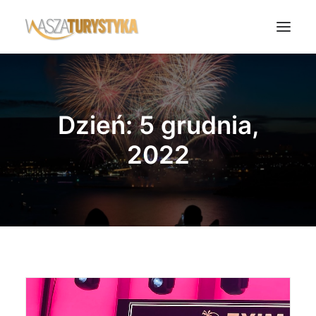
Księga wspomnień
Biura podróży
Dzień: 5 grudnia,
Transport
2022
Noclegi
Polska
Świat
Podcasty
Rok Kobiet
Wasze Podróże