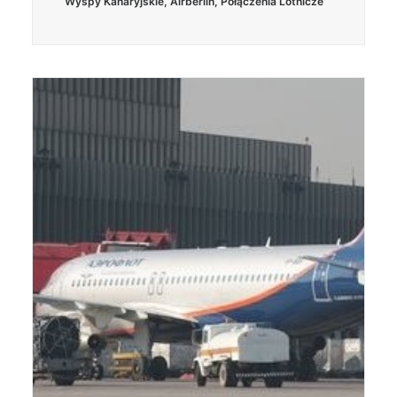
Wyspy Kanaryjskie
,
Airberlin
,
Połączenia Lotnicze