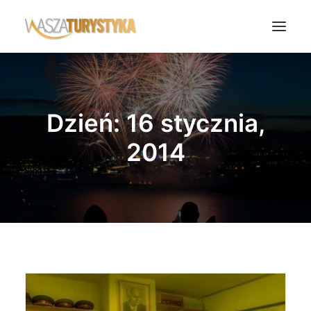
Księga wspomnień
Biura podróży
Dzień: 16 stycznia,
Transport
2014
Noclegi
Polska
Świat
Podcasty
Rok Kobiet
Wasze Podróże