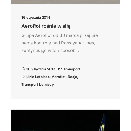
16 stycznia 2014
Aerofłot rośnie w siłę
Grupa Aeroflot od 30 marca przejmie
pełną kontrolę nad Rossiya Airlines,
kontynuując w ten sposób…
16 Stycznia 2014
Transport
Linie Lotnicze
,
Aerofłot
,
Rosja
,
Transport Lotniczy