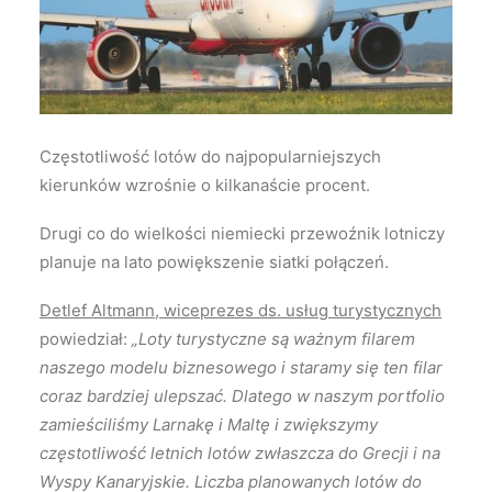
Wyszukiwanie
Częstotliwość lotów do najpopularniejszych
kierunków wzrośnie o kilkanaście procent.
Drugi co do wielkości niemiecki przewoźnik lotniczy
planuje na lato powiększenie siatki połączeń.
Detlef Altmann, wiceprezes ds. usług turystycznych
powiedział:
„Loty turystyczne są ważnym filarem
naszego modelu biznesowego i staramy się ten filar
coraz bardziej ulepszać. Dlatego w naszym portfolio
zamieściliśmy Larnakę i Maltę i zwiększymy
częstotliwość letnich lotów zwłaszcza do Grecji i na
Wyspy Kanaryjskie. Liczba planowanych lotów do