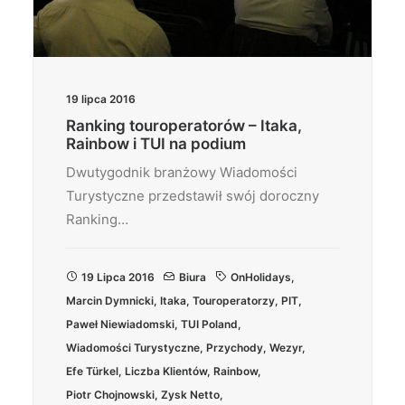
19 lipca 2016
Ranking touroperatorów – Itaka,
Rainbow i TUI na podium
Dwutygodnik branżowy Wiadomości
Turystyczne przedstawił swój doroczny
Ranking…
19 Lipca 2016
Biura
OnHolidays
,
Marcin Dymnicki
,
Itaka
,
Touroperatorzy
,
PIT
,
Paweł Niewiadomski
,
TUI Poland
,
Wiadomości Turystyczne
,
Przychody
,
Wezyr
,
Efe Türkel
,
Liczba Klientów
,
Rainbow
,
Piotr Chojnowski
,
Zysk Netto
,