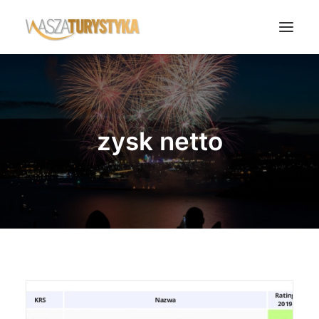
Księga wspomnień
Biura podróży
zysk netto
Transport
Noclegi
Polska
Świat
Podcasty
Rok Kobiet
Wasze Podróże