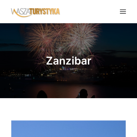
Księga wspomnień
Biura podróży
Zanzibar
Transport
Noclegi
Polska
Świat
Podcasty
Rok Kobiet
Wasze Podróże