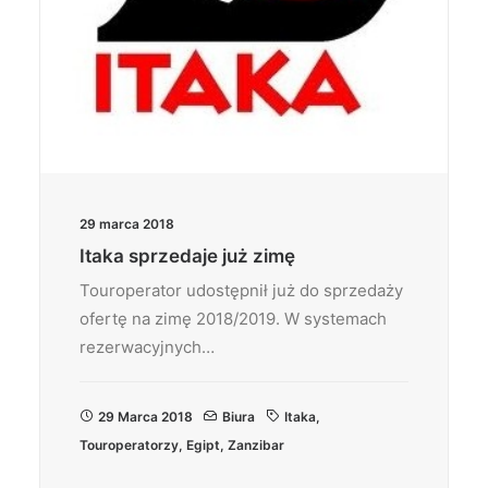
29 marca 2018
Itaka sprzedaje już zimę
Touroperator udostępnił już do sprzedaży
ofertę na zimę 2018/2019. W systemach
rezerwacyjnych…
29 Marca 2018
Biura
Itaka
,
Touroperatorzy
,
Egipt
,
Zanzibar