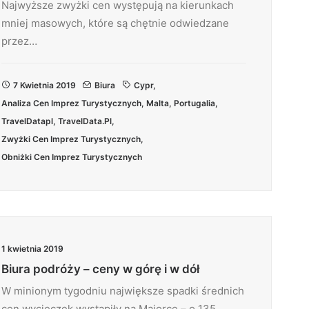
Najwyższe zwyżki cen występują na kierunkach
mniej masowych, które są chętnie odwiedzane
przez…
7 Kwietnia 2019
Biura
Cypr
,
Analiza Cen Imprez Turystycznych
,
Malta
,
Portugalia
,
TravelDatapl
,
TravelData.pl
,
Zwyżki Cen Imprez Turystycznych
,
Obniżki Cen Imprez Turystycznych
1 kwietnia 2019
Biura podróży – ceny w górę i w dół
W minionym tygodniu największe spadki średnich
cen wycieczek wystąpiły na Majorce – o 135