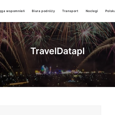
ęga wspomnień
Biura podróży
Transport
Noclegi
Polsk
TravelDatapl