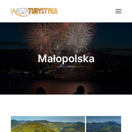
Księga wspomnień
Biura podróży
Małopolska
Transport
Noclegi
Polska
Świat
Podcasty
Rok Kobiet
Wasze Podróże